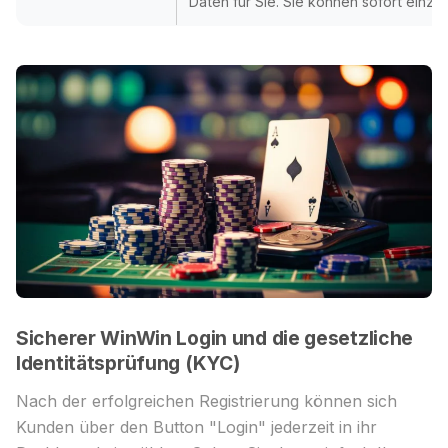
Daten für Sie. Sie können sofort einzah
Sicherer WinWin Login und die gesetzliche
Identitätsprüfung (KYC)
Nach der erfolgreichen Registrierung können sich
Kunden über den Button "Login" jederzeit in ihr