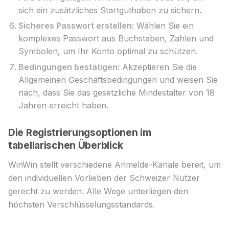
sich ein zusätzliches Startguthaben zu sichern.
Sicheres Passwort erstellen:
Wählen Sie ein
komplexes Passwort aus Buchstaben, Zahlen und
Symbolen, um Ihr Konto optimal zu schützen.
Bedingungen bestätigen:
Akzeptieren Sie die
Allgemeinen Geschäftsbedingungen und weisen Sie
nach, dass Sie das gesetzliche Mindestalter von 18
Jahren erreicht haben.
Die Registrierungsoptionen im
tabellarischen Überblick
WinWin stellt verschiedene Anmelde-Kanäle bereit, um
den individuellen Vorlieben der Schweizer Nutzer
gerecht zu werden. Alle Wege unterliegen den
höchsten Verschlüsselungsstandards.