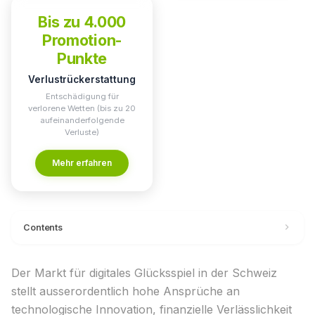
Bis zu 4.000
Promotion-
Punkte
Verlustrückerstattung
Entschädigung für
verlorene Wetten (bis zu 20
aufeinanderfolgende
Verluste)
Mehr erfahren
Contents
WinWin - main content
Der Markt für digitales Glücksspiel in der Schweiz
stellt ausserordentlich hohe Ansprüche an
technologische Innovation, finanzielle Verlässlichkeit