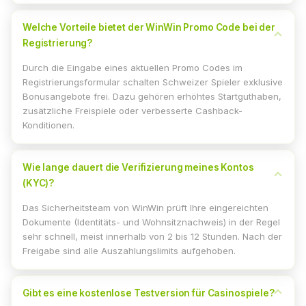
Welche Vorteile bietet der WinWin Promo Code bei der
Registrierung?
Durch die Eingabe eines aktuellen Promo Codes im
Registrierungsformular schalten Schweizer Spieler exklusive
Bonusangebote frei. Dazu gehören erhöhtes Startguthaben,
zusätzliche Freispiele oder verbesserte Cashback-
Konditionen.
Wie lange dauert die Verifizierung meines Kontos
(KYC)?
Das Sicherheitsteam von WinWin prüft Ihre eingereichten
Dokumente (Identitäts- und Wohnsitznachweis) in der Regel
sehr schnell, meist innerhalb von 2 bis 12 Stunden. Nach der
Freigabe sind alle Auszahlungslimits aufgehoben.
Gibt es eine kostenlose Testversion für Casinospiele?