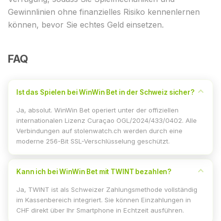
Gewinnlinien ohne finanzielles Risiko kennenlernen
können, bevor Sie echtes Geld einsetzen.
FAQ
Ist das Spielen bei WinWin Bet in der Schweiz sicher?
Ja, absolut. WinWin Bet operiert unter der offiziellen
internationalen Lizenz Curaçao OGL/2024/433/0402. Alle
Verbindungen auf stolenwatch.ch werden durch eine
moderne 256-Bit SSL-Verschlüsselung geschützt.
Kann ich bei WinWin Bet mit TWINT bezahlen?
Ja, TWINT ist als Schweizer Zahlungsmethode vollständig
im Kassenbereich integriert. Sie können Einzahlungen in
CHF direkt über Ihr Smartphone in Echtzeit ausführen.