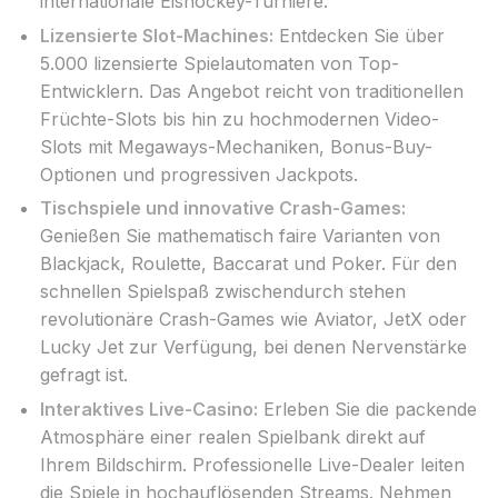
internationale Eishockey-Turniere.
Lizensierte Slot-Machines:
Entdecken Sie über
5.000 lizensierte Spielautomaten von Top-
Entwicklern. Das Angebot reicht von traditionellen
Früchte-Slots bis hin zu hochmodernen Video-
Slots mit Megaways-Mechaniken, Bonus-Buy-
Optionen und progressiven Jackpots.
Tischspiele und innovative Crash-Games:
Genießen Sie mathematisch faire Varianten von
Blackjack, Roulette, Baccarat und Poker. Für den
schnellen Spielspaß zwischendurch stehen
revolutionäre Crash-Games wie Aviator, JetX oder
Lucky Jet zur Verfügung, bei denen Nervenstärke
gefragt ist.
Interaktives Live-Casino:
Erleben Sie die packende
Atmosphäre einer realen Spielbank direkt auf
Ihrem Bildschirm. Professionelle Live-Dealer leiten
die Spiele in hochauflösenden Streams. Nehmen