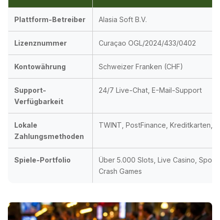
Plattform-Betreiber
Alasia Soft B.V.
Lizenznummer
Curaçao OGL/2024/433/0402
Kontowährung
Schweizer Franken (CHF)
Support-
24/7 Live-Chat, E-Mail-Support
Verfügbarkeit
Lokale
TWINT, PostFinance, Kreditkarten, K
Zahlungsmethoden
Spiele-Portfolio
Über 5.000 Slots, Live Casino, Sport
Crash Games