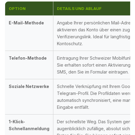
OPTION
DETAILS UND ABLAUF
E-Mail-Methode
Angabe Ihrer persönlichen Mail-Adress
aktivieren das Konto über einen zuge
Verifizierungslink. Ideal für langfristige
Kontoschutz.
Telefon-Methode
Eintragung Ihrer Schweizer Mobilfunk
Sie erhalten sofort einen Aktivierungs
SMS, den Sie im Formular eintragen.
Soziale Netzwerke
Schnelle Verknüpfung mit Ihrem Googl
Telegram-Profil. Die Profildaten werd
automatisch synchronisiert, eine manue
Eingabe entfällt.
1-Klick-
Der schnellste Weg. Das System gener
Schnellanmeldung
augenblicklich zufällige, absolut siche